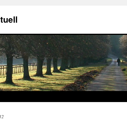
tuell
12