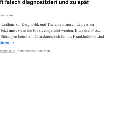
t falsch diagnostiziert und zu spät
Schmucker
Leitlinie zur Diagnostik und Therapie manisch-depressiver
 Jetzt muss sie in die Praxis eingeführt werden. Etwa drei Prozent
Störungen betroffen. Charakteristisch für das Krankheitsbild sind
rlesen
→
für
ftenartikeln
|
Kommentare deaktiviert
Bipolare
Störungen:
Oft
falsch
diagnostiziert
und
zu
spät
erkannt