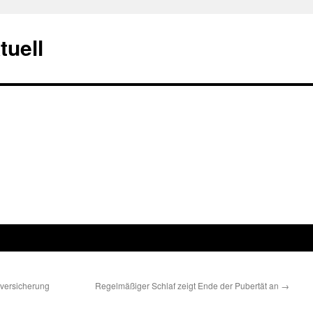
tuell
versicherung
Regelmäßiger Schlaf zeigt Ende der Pubertät an
→