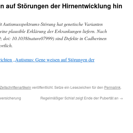
n auf Störungen der Hirnentwicklung hin
t Autismusspektrums-Störung hat genetische Varianten
ine plausible Erklärung der Erkrankungen liefern. Nach
9; doi: 10.1038/nature07999) sind Defekte in Cadherinen
rtlich.
richten „Autismus: Gene weisen auf Störungen der
Zeitschriftenartikeln
veröffentlicht. Setze ein Lesezeichen für den
Permalink
.
versicherung
Regelmäßiger Schlaf zeigt Ende der Pubertät an
→