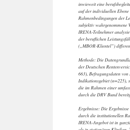
inwieweit eine berufsbegl
auf der individuellen Ebene 
Rahmenbedingungen der Lei
subjektiv wahrgenommene V
IRENA-Teilnehmer analysiert
der beruflichen Leistungsfä
(„MBOR-Klientel”) differen
Methode: Die Datengrundla
der Deutschen Rentenversi
663), Befragungsdaten von
Indikationsgebiet (n=225)
die im Rahmen einer umfa
durch die DRV Bund bereitg
Ergebnisse: Die Ergebnisse 
durch die institutionellen 
IRENA-Angebot ist in ganzt
als in stationären Kliniken.