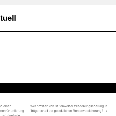
tuell
d einer
Wer profitiert von Stufenweiser Wiedereingliederung in
nen Orientierung
Trägerschaft der gesetzlichen Rentenversicherung?
→
tzerorientierte