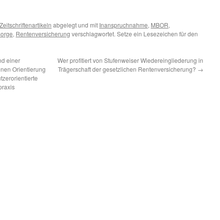
Zeitschriftenartikeln
abgelegt und mit
Inanspruchnahme
,
MBOR
,
sorge
,
Rentenversicherung
verschlagwortet. Setze ein Lesezeichen für den
d einer
Wer profitiert von Stufenweiser Wiedereingliederung in
nen Orientierung
Trägerschaft der gesetzlichen Rentenversicherung?
→
tzerorientierte
praxis