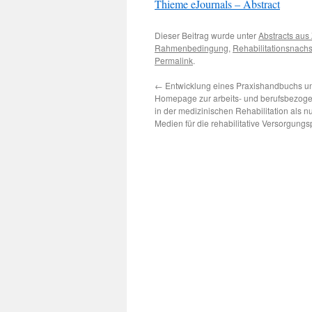
Thieme eJournals – Abstract
Dieser Beitrag wurde unter
Abstracts aus 
Rahmenbedingung
,
Rehabilitationsnach
Permalink
.
←
Entwicklung eines Praxishandbuchs un
Homepage zur arbeits- und berufsbezoge
in der medizinischen Rehabilitation als nu
Medien für die rehabilitative Versorgungs