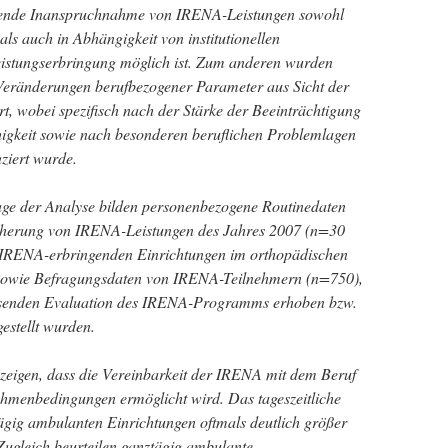
eitende Inanspruchnahme von IRENA-Leistungen sowohl
als auch in Abhängigkeit von institutionellen
stungserbringung möglich ist. Zum anderen wurden
eränderungen berufbezogener Parameter aus Sicht der
, wobei spezifisch nach der Stärke der Beeinträchtigung
higkeit sowie nach besonderen beruflichen Problemlagen
ziert wurde.
ge der Analyse bilden personenbezogene Routinedaten
cherung von IRENA-Leistungen des Jahres 2007 (n=30
 IRENA-erbringenden Einrichtungen im orthopädischen
, sowie Befragungsdaten von IRENA-Teilnehmern (n=750),
ssenden Evaluation des IRENA-Programms erhoben bzw.
estellt wurden.
zeigen, dass die Vereinbarkeit der IRENA mit dem Beruf
Rahmenbedingungen ermöglicht wird. Das tageszeitliche
ägig ambulanten Einrichtungen oftmals deutlich größer
 Zugleich beurteilen ganztägig ambulante