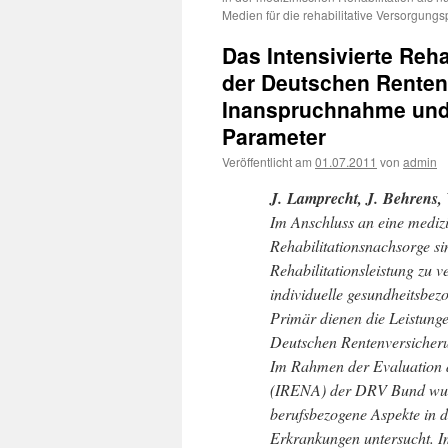
Medien für die rehabilitative Versorgungs
Das Intensivierte Re
der Deutschen Renten
Inanspruchnahme und
Parameter
Veröffentlicht am
01.07.2011
von
admin
J. Lamprecht,
J. Behrens,
Im Anschluss an eine medizi
Rehabilitationsnachsorge sin
Rehabilitationsleistung zu v
individuelle gesundheitsbez
Primär dienen die Leistung
Deutschen Rentenversicheru
Im Rahmen der Evaluation d
(IRENA) der DRV Bund
wu
berufsbezogene Aspekte in d
Erkrankungen untersucht. I