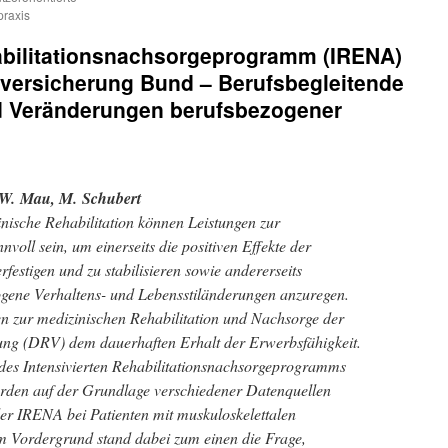
praxis
habilitationsnachsorgeprogramm (IRENA)
versicherung Bund – Berufsbegleitende
 Veränderungen berufsbezogener
W. Mau
,
M. Schubert
nische Rehabilitation können Leistungen zur
nvoll sein, um einerseits die positiven Effekte der
erfestigen und zu stabilisieren sowie andererseits
ogene Verhaltens- und Lebensstiländerungen anzuregen.
en zur medizinischen Rehabilitation und Nachsorge der
ng (DRV) dem dauerhaften Erhalt der Erwerbsfähigkeit.
es Intensivierten Rehabilitationsnachsorgeprogramms
rden auf der Grundlage verschiedener Datenquellen
er IRENA bei Patienten mit muskuloskelettalen
m Vordergrund stand dabei zum einen die Frage,