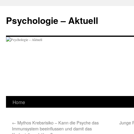
Zum
Inhalt
Psychologie – Aktuell
springen
Home
←
Mythos Krebsrisiko – Kann die Psyche das
Junge P
Immunsystem beeinflussen und damit das