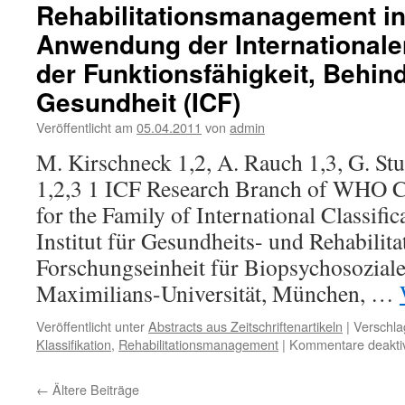
Rehabilitationsmanagement in 
Anwendung der Internationalen
der Funktionsfähigkeit, Behi
Gesundheit (ICF)
Veröffentlicht am
05.04.2011
von
admin
M. Kirschneck 1,2, A. Rauch 1,3, G. Stu
1,2,3 1 ICF Research Branch of WHO C
for the Family of International Classifi
Institut für Gesundheits- und Rehabilit
Forschungseinheit für Biopsychosozial
Maximilians-Universität, München, …
Veröffentlicht unter
Abstracts aus Zeitschriftenartikeln
|
Verschla
Klassifikation
,
Rehabilitationsmanagement
|
Kommentare deaktiv
←
Ältere Beiträge