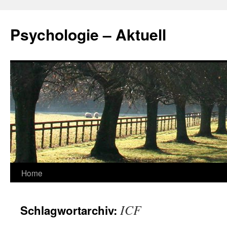
Zum
Inhalt
Psychologie – Aktuell
springen
Home
ICF
Schlagwortarchiv: