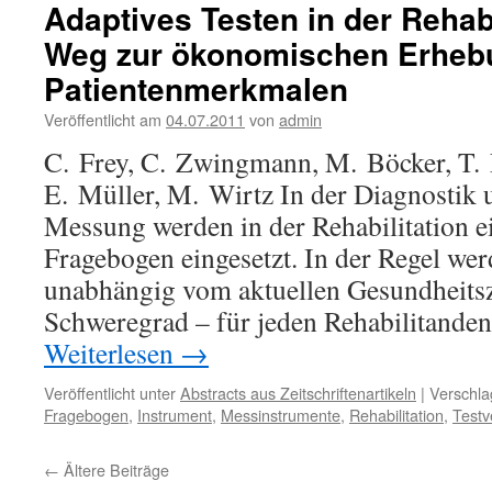
Adaptives Testen in der Rehabi
Weg zur ökonomischen Erheb
Patientenmerkmalen
Veröffentlicht am
04.07.2011
von
admin
C. Frey, C. Zwingmann, M. Böcker, T.
E. Müller, M. Wirtz In der Diagnostik
Messung werden in der Rehabilitation e
Fragebogen eingesetzt. In der Regel wer
unabhängig vom aktuellen Gesundheits
Schweregrad – für jeden Rehabilitande
Weiterlesen
→
Veröffentlicht unter
Abstracts aus Zeitschriftenartikeln
|
Verschla
Fragebogen
,
Instrument
,
Messinstrumente
,
Rehabilitation
,
Testv
←
Ältere Beiträge