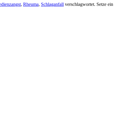
edienzangst
,
Rheuma
,
Schlaganfall
verschlagwortet. Setze ein