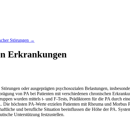
ischer Störungen
→
hen Erkrankungen
 Störungen oder ausgeprägten psychosozialen Belastungen, insbesonde
Ausprägung von PA bei Patienten mit verschiedenen chronischen Erkran
ppen wurden mittels t- und F-Tests, Prädiktoren für die PA durch eine 
 Die höchsten PA-Werte erzielen Patienten mit Rheuma und Morbus Parki
schaftliche und berufliche Situation beeinflussen die Höhe der PA. Sy
tische Unterstützung festzustellen.