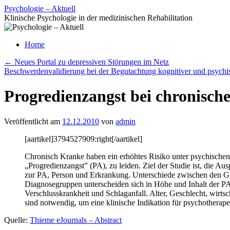
Zum
Psychologie – Aktuell
Inhalt
Klinische Psychologie in der medizinischen Rehabilitation
springen
Home
←
Neues Portal zu depressiven Störungen im Netz
Beschwerdenvalidierung bei der Begutachtung kognitiver und psych
Progredienzangst bei chronisc
Veröffentlicht am
12.12.2010
von
admin
[aartikel]3794527909:right[/aartikel]
Chronisch Kranke haben ein erhöhtes Risiko unter psychischen
„Progredienzangst” (PA), zu leiden. Ziel der Studie ist, die 
zur PA, Person und Erkrankung. Unterschiede
zwischen den Gru
Diagnosegruppen unterscheiden sich in Höhe und Inhalt der PA.
Verschlusskrankheit und Schlaganfall. Alter, Geschlecht, wirt
sind notwendig, um eine klinische Indikation für psychotherapeu
Quelle:
Thieme eJournals – Abstract