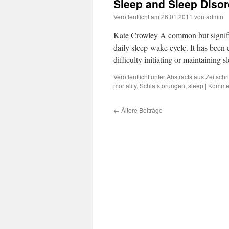
Sleep and Sleep Disor
Veröffentlicht am
26.01.2011
von
admin
Kate Crowley A common but signific
daily sleep-wake cycle. It has been
difficulty initiating or maintaining
Veröffentlicht unter
Abstracts aus Zeitschri
mortality
,
Schlafstörungen
,
sleep
|
Kommen
←
Ältere Beiträge