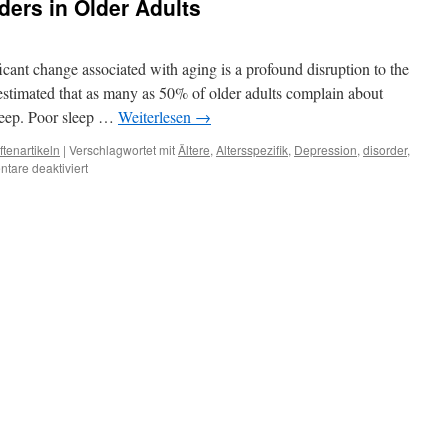
ders in Older Adults
ant change associated with aging is a profound disruption to the
 estimated that as many as 50% of older adults complain about
 sleep. Poor sleep …
Weiterlesen
→
ftenartikeln
|
Verschlagwortet mit
Ältere
,
Altersspezifik
,
Depression
,
disorder
,
für
tare deaktiviert
Sleep
and
Sleep
Disorders
in
Older
Adults