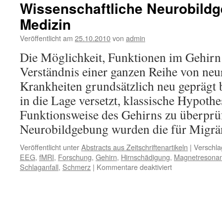
Wissenschaftliche Neurobildg
Medizin
Veröffentlicht am
25.10.2010
von
admin
Die Möglichkeit, Funktionen im Gehirn 
Verständnis einer ganzen Reihe von neu
Krankheiten grundsätzlich neu geprägt
in die Lage versetzt, klassische Hypothe
Funktionsweise des Gehirns zu überprü
Neurobildgebung wurden die für Mig
Veröffentlicht unter
Abstracts aus Zeitschriftenartikeln
|
Verschla
EEG
,
fMRI
,
Forschung
,
Gehirn
,
Hirnschädigung
,
Magnetresonan
für
Schlaganfall
,
Schmerz
|
Kommentare deaktiviert
Wissenschaftlic
Neurobildgebun
in
der
Medizin