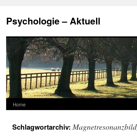
Zum
Inhalt
Psychologie – Aktuell
springen
Home
Magnetresonanzbil
Schlagwortarchiv: