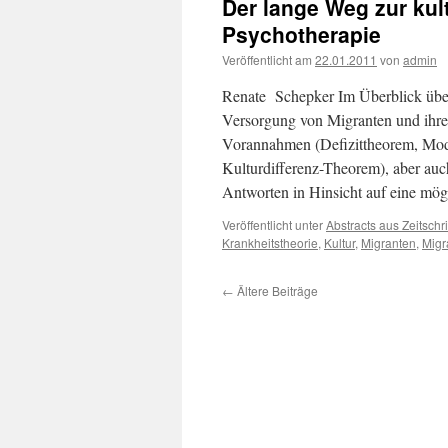
Der lange Weg zur kult
Psychotherapie
Veröffentlicht am
22.01.2011
von
admin
Renate Schepker Im Überblick über 
Versorgung von Migranten und ihren
Vorannahmen (Defizittheorem, Mode
Kulturdifferenz-Theorem), aber auc
Antworten in Hinsicht auf eine mö
Veröffentlicht unter
Abstracts aus Zeitschri
Krankheitstheorie
,
Kultur
,
Migranten
,
Migr
←
Ältere Beiträge