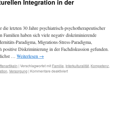
urellen Integration in der
die letzten 30 Jahre psychiatrisch-psychotherapeutischer
 Familien haben sich viele negativ diskriminierende
rnitäts-Paradigma, Migrations-Stress-Paradigma,
h positive Diskriminierung in der Fachdiskussion gefunden.
glichst …
Weiterlesen
→
ftenartikeln
|
Verschlagwortet mit
Familie
,
Interkulturalität
,
Kompetenz
,
für
ation
,
Versorgung
|
Kommentare deaktiviert
Der
lange
Weg
zur
kulturellen
Integration
in
der
Psychotherapie