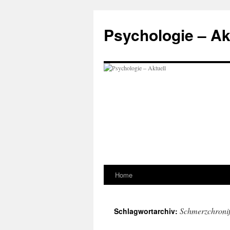
Zum
Inhalt
Psychologie – Ak
springen
Home
Schmerzchronif
Schlagwortarchiv: