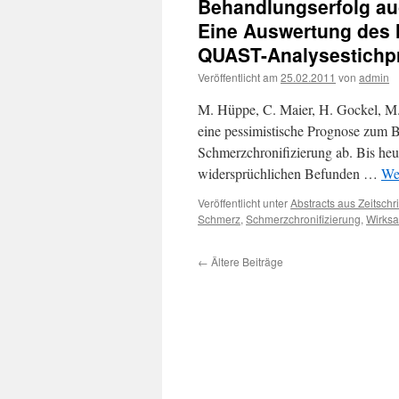
Behandlungserfolg au
Eine Auswertung des 
QUAST-Analysestichp
Veröffentlicht am
25.02.2011
von
admin
M. Hüppe, C. Maier, H. Gockel, M.
eine pessimistische Prognose zum B
Schmerzchronifizierung ab. Bis heu
widersprüchlichen Befunden …
We
Veröffentlicht unter
Abstracts aus Zeitschri
Schmerz
,
Schmerzchronifizierung
,
Wirksa
←
Ältere Beiträge