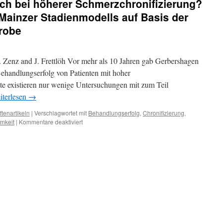
ch bei höherer Schmerzchronifizierung?
Mainzer Stadienmodells auf Basis der
robe
 Zenz and J. Frettlöh Vor mehr als 10 Jahren gab Gerbershagen
ehandlungserfolg von Patienten mit hoher
te existieren nur wenige Untersuchungen mit zum Teil
iterlesen
→
ftenartikeln
|
Verschlagwortet mit
Behandlungserfolg
,
Chronifizierung
,
für
mkeit
|
Kommentare deaktiviert
Behandlungserfolg
auch
bei
höherer
Schmerzchronifizierung?
Eine
Auswertung
des
Mainzer
Stadienmodells
auf