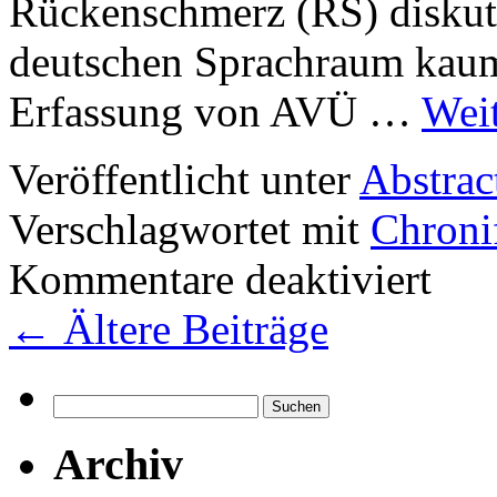
Rückenschmerz (RS) diskuti
deutschen Sprachraum kaum
Erfassung von AVÜ …
Wei
Veröffentlicht unter
Abstract
Verschlagwortet mit
Chroni
für
Kommentare deaktiviert
Evaluati
einer
←
Ältere Beiträge
zweidime
Skala
zur
Erfassun
von
Suchen
Angst-
nach:
Vermeidu
Archiv
Überzeu
an