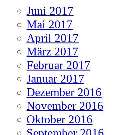
älteren
Patienten
Juni 2017
mit
chronisc
Mai 2017
Rückens
April 2017
März 2017
Februar 2017
Januar 2017
Dezember 2016
November 2016
Oktober 2016
September 2016