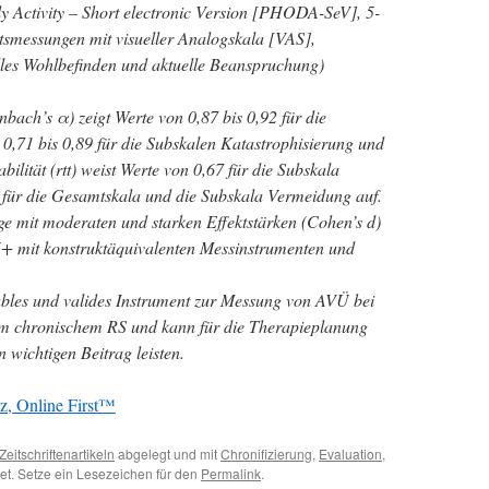
y Activity – Short electronic Version [PHODA-SeV], 5-
tsmessungen mit visueller Analogskala [VAS],
elles Wohlbefinden und aktuelle Beanspruchung)
nbach’s α) zeigt Werte von 0,87 bis 0,92 für die
0,71 bis 0,89 für die Subskalen Katastrophisierung und
bilität (rtt) weist Werte von 0,67 für die Subskala
0 für die Gesamtskala und die Subskala Vermeidung auf.
mit moderaten und starken Effektstärken (Cohen’s d)
5+ mit konstruktäquivalenten Messinstrumenten und
ables und valides Instrument zur Messung von AVÜ bei
rem chronischem RS und kann für die Therapieplanung
 wichtigen Beitrag leisten.
z, Online First™
Zeitschriftenartikeln
abgelegt und mit
Chronifizierung
,
Evaluation
,
et. Setze ein Lesezeichen für den
Permalink
.