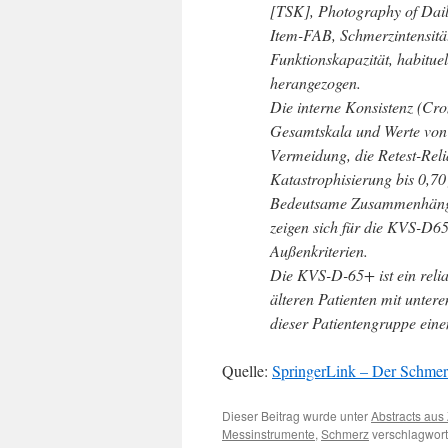
[TSK], Photography of Dail
Item-FAB, Schmerzintensitä
Funktionskapazität, habitu
herangezogen.
Die interne Konsistenz (Cro
Gesamtskala und Werte von 
Vermeidung, die Retest-Relia
Katastrophisierung bis 0,7
Bedeutsame Zusammenhänge 
zeigen sich für die KVS-D6
Außenkriterien.
Die KVS-D-65+ ist ein reli
älteren Patienten mit unte
dieser Patientengruppe einen
Quelle:
SpringerLink – Der Schmer
Dieser Beitrag wurde unter
Abstracts aus 
Messinstrumente
,
Schmerz
verschlagwort