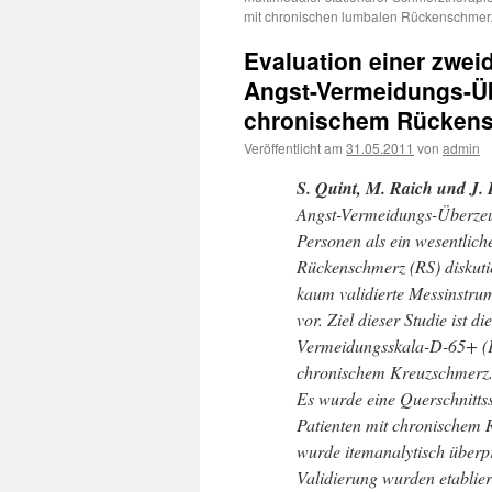
mit chronischen lumbalen Rückenschme
Evaluation einer zwei
Angst-Vermeidungs-Üb
chronischem Rücken
Veröffentlicht am
31.05.2011
von
admin
S. Quint, M. Raich und J
Angst-Vermeidungs-Überzeug
Personen als ein wesentlich
Rückenschmerz (RS) diskuti
kaum validierte Messinstru
vor. Ziel dieser Studie ist
Vermeidungsskala-D-65+ (KV
chronischem Kreuzschmerz
Es wurde eine Querschnitts
Patienten mit chronischem 
wurde itemanalytisch überprü
Validierung wurden etablie