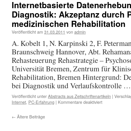
Internetbasierte Datenerhebu
Diagnostik: Akzeptanz durch P
medizinischen Rehabilitation
Veröffentlicht am
31.03.2011
von
admin
A. Kobelt 1, N. Karpinski 2, F. Peterm
Braunschweig Hannover, Abt. Rehaman
Rehasteuerung Rehastrategie – Psychos
Universität Bremen, Zentrum für Klini
Rehabilitation, Bremen Hintergrund: Der
bei Diagnostik und Verlaufskontrolle 
Veröffentlicht unter
Abstracts aus Zeitschriftenartikeln
|
Verschla
für
Internet
,
PC-Erfahrung
|
Kommentare deaktiviert
Internetbasiert
Datenerhebung
←
Ältere Beiträge
und
Diagnostik:
Akzeptanz