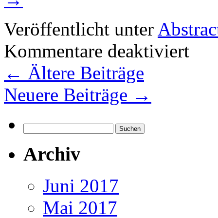
Veröffentlicht unter
Abstract
für
Kommentare deaktiviert
Psychoth
und
←
Ältere Beiträge
Internet
Neuere Beiträge
→
Suchen
nach:
Archiv
Juni 2017
Mai 2017