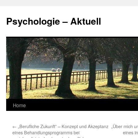
Zum
Inhalt
Psychologie – Aktuell
springen
Home
←
„Berufliche Zukunft” – Konzept und Akzeptanz
„Über mich un
eines Behandlungsprogramms bei
eines i