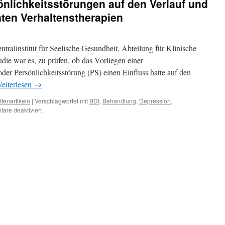
önlichkeitsstörungen auf den Verlauf und
en Verhaltenstherapien
ntralinstitut für Seelische Gesundheit, Abteilung für Klinische
die war es, zu prüfen, ob das Vorliegen einer
der Persönlichkeitsstörung (PS) einen Einfluss hatte auf den
eiterlesen
→
ftenartikeln
|
Verschlagwortet mit
BDI
,
Behandlung
,
Depression
,
für
are deaktiviert
Der
Einfluss
von
Persönlichkeitsstörungen
auf
den
Verlauf
und
Ausgang
von
ambulanten
Verhaltenstherapien