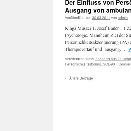
Der Einfluss von Pers
Ausgang von ambulant
Veröffentlicht am
30.03.2011
von
admin
Kinga Muszer 1, Josef Bailer 1 1 Ze
Psychologie, Mannheim Ziel der Stu
Persönlichkeitsakzentuierung (PA) o
Therapieverlauf und -ausgang. …
W
Veröffentlicht unter
Abstracts aus Zeitschri
Persönlichkeitsstörung
,
SCL-90
|
Komment
←
Ältere Beiträge